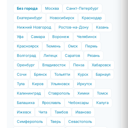
Без города
Москва
Санкт-Петербург
Екатеринбург
Новосибирск
Краснодар
Нижний Новгород
Ростов-на-Дону
Казань
Уфа
Самара
Воронеж
Челябинск
Красноярск
Тюмень
Омск
Пермь
Волгоград
Липецк
Саратов
Рязань
Оренбург
Владивосток
Пенза
Хабаровск
Сочи
Брянск
Тольятти
Курск
Барнаул
Тула
Киров
Ульяновск
Иркутск
Калининград
Ставрополь
Химки
Томск
Балашиха
Ярославль
Чебоксары
Калуга
Ижевск
Чита
Тамбов
Иваново
Симферополь
Тверь
Севастополь