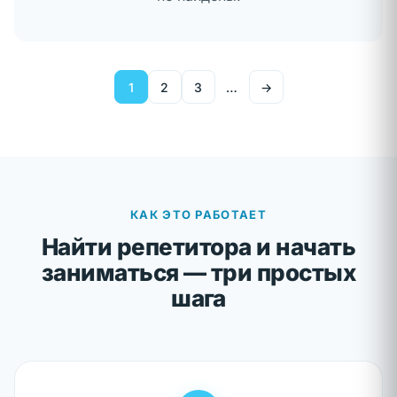
🎓
→
Войти в кабинет ученика
1
2
3
…
→
Я учитель
👩‍🏫
→
Войти в кабинет учителя
КАК ЭТО РАБОТАЕТ
Найти репетитора и начать
заниматься — три простых
шага