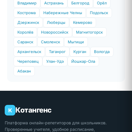
Владимир
Астрахань
Белгород
Орёл
Кострома
Набережные Челны
Подольск
Дзержинск
Люберцы
Кемерово
Королёв
Новороссийск
Магнитогорск
Саранск
Смоленск
Мытищи
Архангельск
Таганрог
Курган
Вологда
Череповец
Улан-Удэ
Йошкар-Ола
Абакан
Котангенс
К
Платформа онлайн-репетиторов для школьников.
Проверенные учителя, удобное расписание,