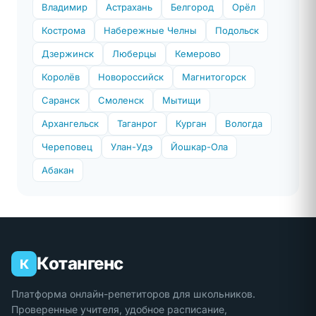
Владимир
Астрахань
Белгород
Орёл
Кострома
Набережные Челны
Подольск
Дзержинск
Люберцы
Кемерово
Королёв
Новороссийск
Магнитогорск
Саранск
Смоленск
Мытищи
Архангельск
Таганрог
Курган
Вологда
Череповец
Улан-Удэ
Йошкар-Ола
Абакан
Котангенс
К
Платформа онлайн-репетиторов для школьников.
Проверенные учителя, удобное расписание,