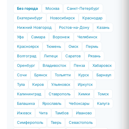
Без города
Москва
Санкт-Петербург
Екатеринбург
Новосибирск
Краснодар
Нижний Новгород
Ростов-на-Дону
Казань
Уфа
Самара
Воронеж
Челябинск
Красноярск
Тюмень
Омск
Пермь
Волгоград
Липецк
Саратов
Рязань
Оренбург
Владивосток
Пенза
Хабаровск
Сочи
Брянск
Тольятти
Курск
Барнаул
Тула
Киров
Ульяновск
Иркутск
Калининград
Ставрополь
Химки
Томск
Балашиха
Ярославль
Чебоксары
Калуга
Ижевск
Чита
Тамбов
Иваново
Симферополь
Тверь
Севастополь