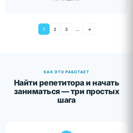
🎓
→
Войти в кабинет ученика
1
2
3
…
→
Я учитель
👩‍🏫
→
Войти в кабинет учителя
КАК ЭТО РАБОТАЕТ
Найти репетитора и начать
заниматься — три простых
шага